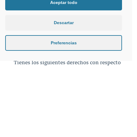
Aceptar todo
8. Tus derechos con
Descartar
respecto a los datos
personales
Preferencias
Tienes los siguientes derechos con respecto
a tus datos personales:
Tiene derecho a saber por qué se
necesitan tus datos personales, qué
sucederá con ellos y durante cuánto
tiempo se conservarán.
Derecho de acceso: tienes derecho a
acceder a tus datos personales que
conocemos.