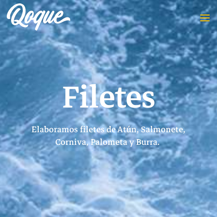
Filetes
Elaboramos filetes de Atún, Salmonete,
Corniva, Palometa y Burra.